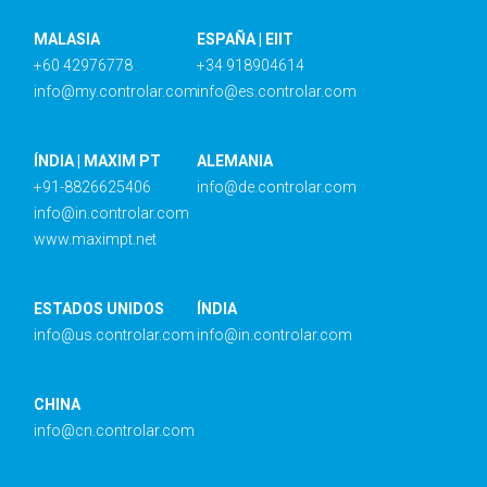
MALASIA
ESPAÑA | EIIT
+60 42976778
+34 918904614
info@my.controlar.com
info@es.controlar.com
ÍNDIA | MAXIM PT
ALEMANIA
+91-8826625406
info@de.controlar.com
info@in.controlar.com
www.maximpt.net
ESTADOS UNIDOS
ÍNDIA
info@us.controlar.com
info@in.controlar.com
CHINA
info@cn.controlar.com