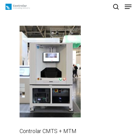
Skip
Men
to
search
main
content
Controlar CMTS + MTM