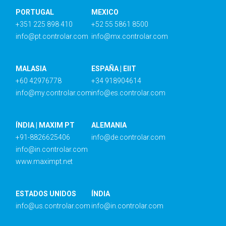
PORTUGAL
MEXICO
+351 225 898 410
+52 55 5861 8500
info@pt.controlar.com
info@mx.controlar.com
MALASIA
ESPAÑA | EIIT
+60 42976778
+34 918904614
info@my.controlar.com
info@es.controlar.com
ÍNDIA | MAXIM PT
ALEMANIA
+91-8826625406
info@de.controlar.com
info@in.controlar.com
www.maximpt.net
ESTADOS UNIDOS
ÍNDIA
info@us.controlar.com
info@in.controlar.com