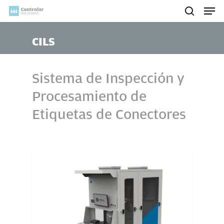
Skip
Men
to
search
main
CILS
content
Sistema de Inspección y
Procesamiento de
Etiquetas de Conectores