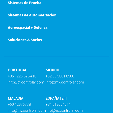
Sistemas de Prueba
Sistemas de Automatización
Aeroespacial y Defensa
Soluciones & Socios
PORTUGAL
MEXICO
+351 225 898 410
+52 55 5861 8500
info@pt.controlar.com
info@mx.controlar.com
MALASIA
ESPAÑA | EIIT
+60 42976778
+34 918904614
info@my.controlar.com
info@es.controlar.com