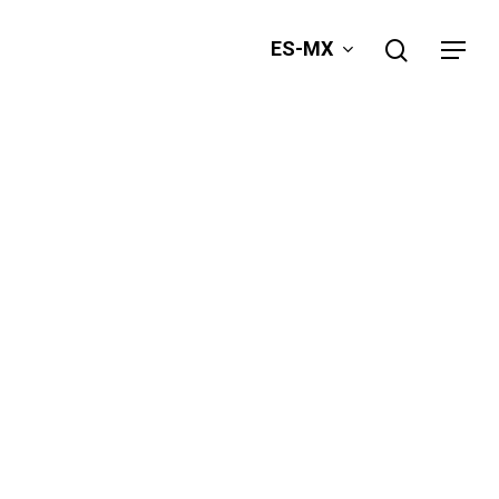
search
ES-MX
Menu