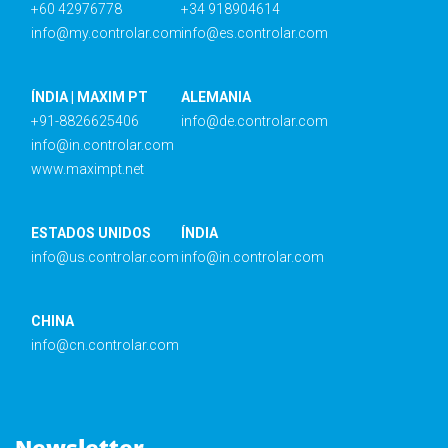
+60 42976778
+34 918904614
info@my.controlar.com
info@es.controlar.com
ÍNDIA | MAXIM PT
ALEMANIA
+91-8826625406
info@de.controlar.com
info@in.controlar.com
www.maximpt.net
ESTADOS UNIDOS
ÍNDIA
info@us.controlar.com
info@in.controlar.com
CHINA
info@cn.controlar.com