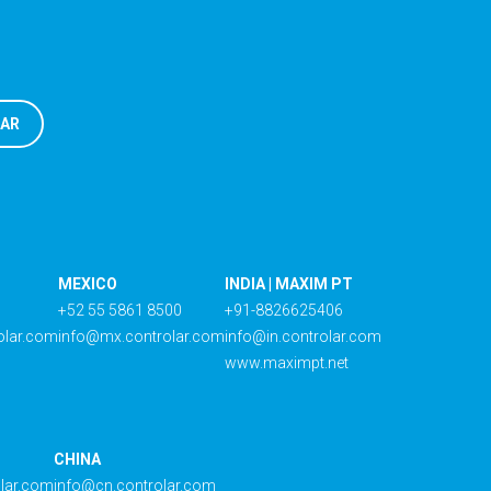
MEXICO
INDIA | MAXIM PT
+52 55 5861 8500
+91-8826625406
olar.com
info@mx.controlar.com
info@in.controlar.com
www.maximpt.net
CHINA
olar.com
info@cn.controlar.com