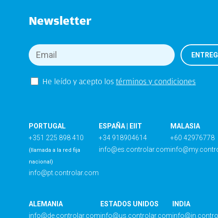
Newsletter
He leído y acepto los
términos y condiciones
PORTUGAL
ESPAÑA | EIIT
MALASIA
+351 225 898 410
+34 918904614
+60 42976778
info@es.controlar.com
info@my.contr
(llamada a la red fija
nacional)
info@pt.controlar.com
ALEMANIA
ESTADOS UNIDOS
INDIA
info@de.controlar.com
info@us.controlar.com
info@in.contr