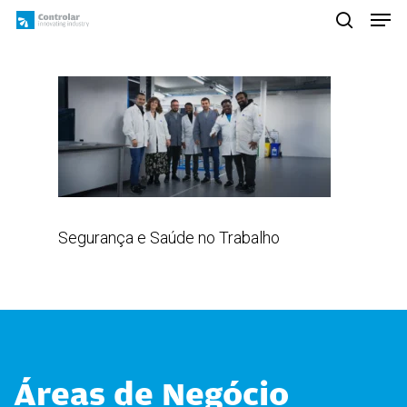
Skip
Men
to
search
main
content
Segurança e Saúde no Trabalho
Áreas de Negócio