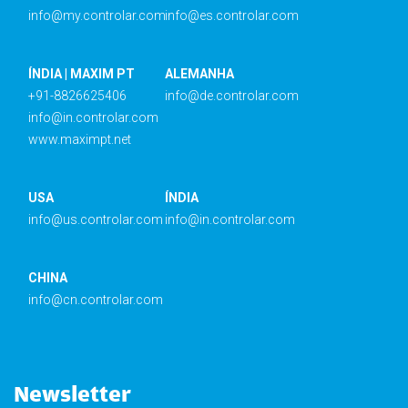
info@my.controlar.com
info@es.controlar.com
ÍNDIA | MAXIM PT
ALEMANHA
+91-8826625406
info@de.controlar.com
info@in.controlar.com
www.maximpt.net
USA
ÍNDIA
info@us.controlar.com
info@in.controlar.com
CHINA
info@cn.controlar.com
Newsletter