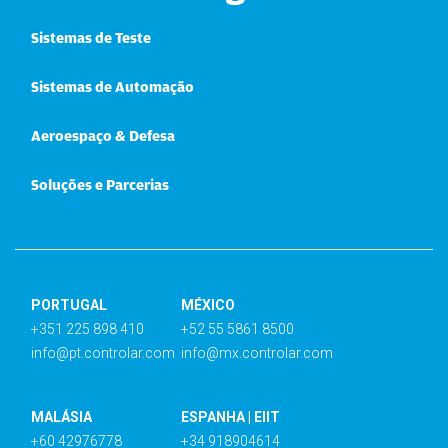
Sistemas de Teste
Sistemas de Automação
Aeroespaço & Defesa
Soluções e Parcerias
PORTUGAL
MÉXICO
+351 225 898 410
+52 55 5861 8500
info@pt.controlar.com
info@mx.controlar.com
MALÁSIA
ESPANHA | EIIT
+60 42976778
+34 918904614