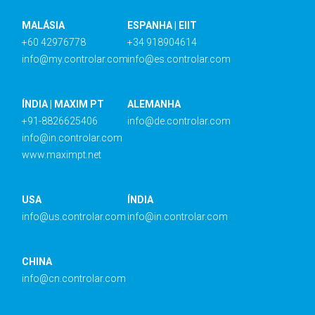
MALÁSIA
ESPANHA | EIIT
+60 42976778
+34 918904614
info@my.controlar.com
info@es.controlar.com
ÍNDIA | MAXIM PT
ALEMANHA
+91-8826625406
info@de.controlar.com
info@in.controlar.com
www.maximpt.net
USA
ÍNDIA
info@us.controlar.com
info@in.controlar.com
CHINA
info@cn.controlar.com