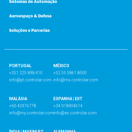
Sistemas de Automação
Aeroespaço & Defesa
Soluções e Parcerias
PORTUGAL
MÉXICO
+351 225 898 410
+52 55 5861 8500
info@pt.controlar.com
info@mx.controlar.com
MALÁSIA
ESPANHA | EIIT
+60 42976778
+34 918904614
info@my.controlar.com
info@es.controlar.com
ÍNDIA | MAXIM PT
ALEMANHA