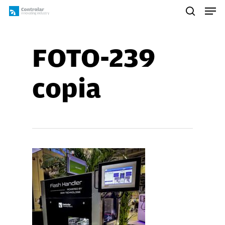
Skip
Men
to
search
main
content
FOTO-239
copia