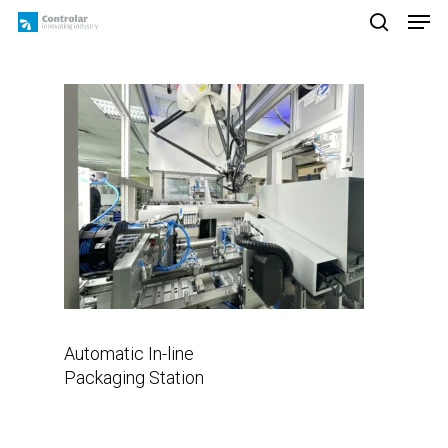
Skip
Men
to
search
main
content
Automatic In-line
Packaging Station