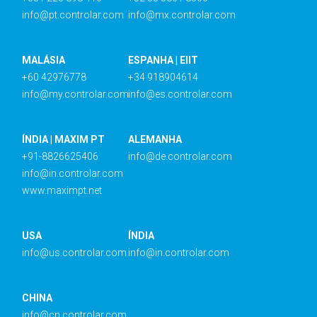
info@pt.controlar.com
info@mx.controlar.com
MALÁSIA
ESPANHA | EIIT
+60 42976778
+34 918904614
info@my.controlar.com
info@es.controlar.com
ÍNDIA | MAXIM PT
ALEMANHA
+91-8826625406
info@de.controlar.com
info@in.controlar.com
www.maximpt.net
USA
ÍNDIA
info@us.controlar.com
info@in.controlar.com
CHINA
info@cn.controlar.com