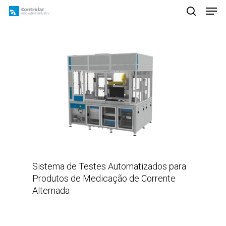
Skip
Men
to
search
main
content
Sistema de Testes Automatizados para
Produtos de Medicação de Corrente
Alternada